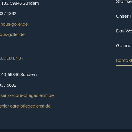
Startse
 133, 59846 Sundern
33 / 1362
Unser 
haus-goller.de
Das Wo
us-goller.de
Galerie
LEGEDIENST
Kontak
 40, 59846 Sundern
33 / 5632
senior-care-pflegedienst.de
nior-care-pflegedienst.de