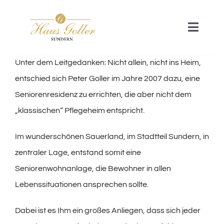
Zum
Inhalt
Toggle
springen
Naviga
Unter dem Leitgedanken: Nicht allein, nicht ins Heim,
Startseite
entschied sich Peter Goller im Jahre 2007 dazu, eine
Seniorenresidenz zu errichten, die aber nicht dem
Unser Haus
„klassischen“ Pflegeheim entspricht.
Das Wohnkonzept
Im wunderschönen Sauerland, im Stadtteil Sundern, in
zentraler Lage, entstand somit eine
Galerie
Seniorenwohnanlage, die Bewohner in allen
Lebenssituationen ansprechen sollte.
Kontakt
Dabei ist es Ihm ein großes Anliegen, dass sich jeder